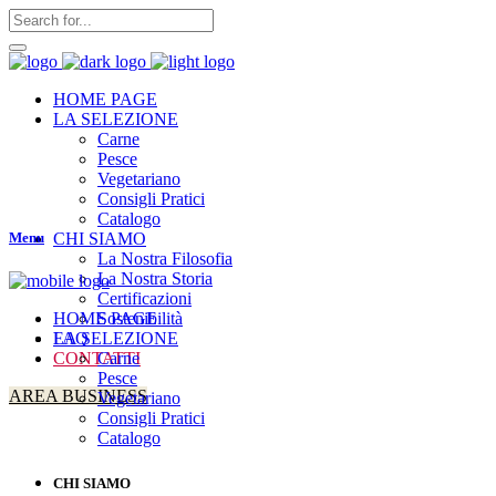
HOME PAGE
LA SELEZIONE
Carne
Pesce
Vegetariano
Consigli Pratici
Catalogo
Menu
CHI SIAMO
La Nostra Filosofia
La Nostra Storia
Certificazioni
Sostenibilità
HOME PAGE
FAQ
LA SELEZIONE
CONTATTI
Carne
Pesce
AREA BUSINESS
Vegetariano
Consigli Pratici
Catalogo
CHI SIAMO